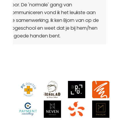
n
de
n