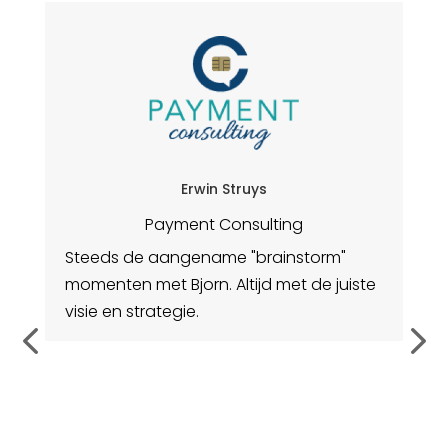
Erwin Struys
Payment Consulting
Steeds de aangename "brainstorm"
W
r
momenten met Bjorn. Altijd met de juiste
(I
visie en strategie.
ni
ga
to
we
vo
c