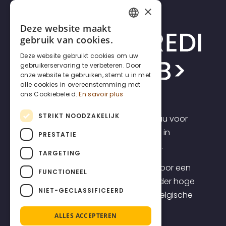
×
Deze website maakt
FRENCH
gebruik van cookies.
DUTCH
Deze website gebruikt cookies om uw
gebruikerservaring te verbeteren. Door
ENGLISH
onze website te gebruiken, stemt u in met
alle cookies in overeenstemming met
ons Cookiebeleid.
En savoir plus
STRIKT NOODZAKELIJK
Incrediweb is een webdesign bureau voor
zelfstandigen en kmo's. Wij geloven in
PRESTATIE
transparantie en voorspelbaarheid.
TARGETING
Daarom bieden we websites aan voor een
FUNCTIONEEL
transparante all-inclusive prijs, zonder hoge
NIET-GECLASSIFICEERD
opstartkosten, inclusief topklasse Belgische
support.
ALLES ACCEPTEREN