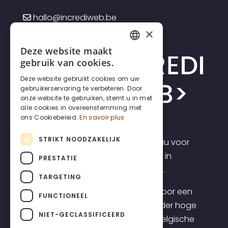
hallo@incrediweb.be
×
Deze website maakt
FRENCH
gebruik van cookies.
DUTCH
Deze website gebruikt cookies om uw
gebruikerservaring te verbeteren. Door
ENGLISH
onze website te gebruiken, stemt u in met
alle cookies in overeenstemming met
ons Cookiebeleid.
En savoir plus
STRIKT NOODZAKELIJK
Incrediweb is een webdesign bureau voor
zelfstandigen en kmo's. Wij geloven in
PRESTATIE
transparantie en voorspelbaarheid.
TARGETING
Daarom bieden we websites aan voor een
FUNCTIONEEL
transparante all-inclusive prijs, zonder hoge
NIET-GECLASSIFICEERD
opstartkosten, inclusief topklasse Belgische