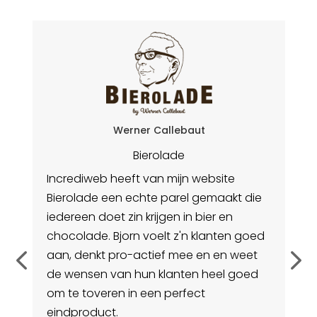
Werner Callebaut
Bierolade
Incrediweb heeft van mijn website
Bierolade een echte parel gemaakt die
I
iedereen doet zin krijgen in bier en
o
chocolade. Bjorn voelt z'n klanten goed
ee
aan, denkt pro-actief mee en en weet
be
de wensen van hun klanten heel goed
k
jn
om te toveren in een perfect
v
eindproduct.