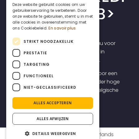
DUTCH
Deze website gebruikt cookies om uw
gebruikerservaring te verbeteren. Door
ENGLISH
onze website te gebruiken, stemt u in met
alle cookies in overeenstemming met
ons Cookiebeleid.
En savoir plus
STRIKT NOODZAKELIJK
Incrediweb is een webdesign bureau voor
zelfstandigen en kmo's. Wij geloven in
PRESTATIE
transparantie en voorspelbaarheid.
TARGETING
Daarom bieden we websites aan voor een
FUNCTIONEEL
transparante all-inclusive prijs, zonder hoge
NIET-GECLASSIFICEERD
opstartkosten, inclusief topklasse Belgische
support.
ALLES ACCEPTEREN
ALLES AFWIJZEN
Français
(
Frans
)
Nederlands
DETAILS WEERGEVEN