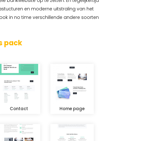
le bankwebsite op te zetten. En tegelijkertijd
astucturen en moderne uitstraling van het
 ook in no time verschillende andere soorten
s pack
Contact
Home page