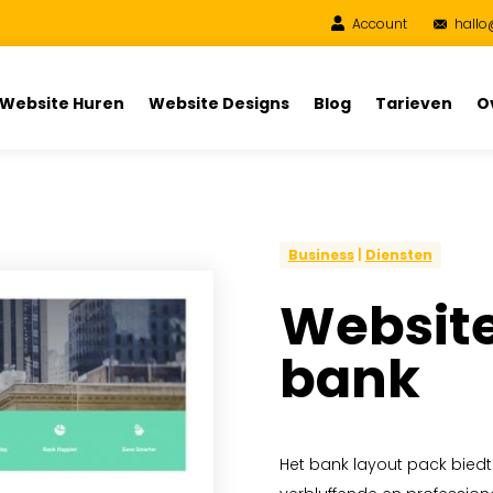
Account
hallo
Website Huren
Website Designs
Blog
Tarieven
O
Business
|
Diensten
Website
bank
Het bank layout pack biedt