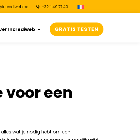
@incrediweb.be
+32 11 49 77 40
GRATIS TESTEN
ver Incrediweb
 voor een
 alles wat je nodig hebt om een