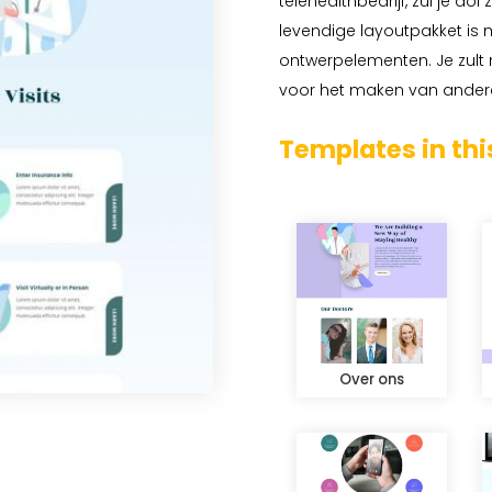
telehealthbedrijf, zul je dol
levendige layoutpakket is
ontwerpelementen. Je zult 
voor het maken van andere
Templates in thi
Over ons