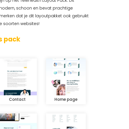
 zijn op het Telehealth Layout Pack. Dit
 modern, schoon en bevat prachtige
merken dat je dit layoutpakket ook gebruikt
 soorten websites!
s pack
Contact
Home page