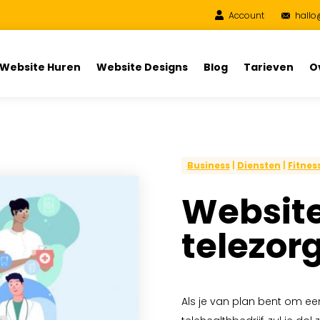
Account
hallo
Website Huren
Website Designs
Blog
Tarieven
O
Business
|
Diensten
|
Fitnes
Website
telezor
Als je van plan bent om een