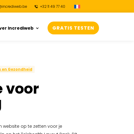
@incrediweb.be
+32 11 49 77 40
GRATIS TESTEN
ver Incrediweb
s en Gezondheid
 voor
g
 website op te zetten voor je