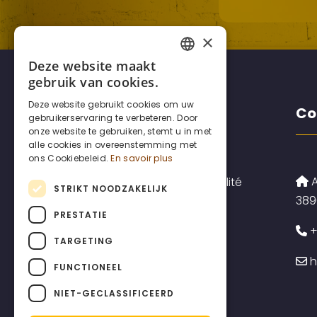
×
Deze website maakt
FRENCH
gebruik van cookies.
DUTCH
Deze website gebruikt cookies om uw
Disclaimers
Co
gebruikerservaring te verbeteren. Door
ENGLISH
onze website te gebruiken, stemt u in met
alle cookies in overeenstemming met
ons Cookiebeleid.
En savoir plus
A
Politique de confidentialité
STRIKT NOODZAKELIJK
389
Politique en matière de
PRESTATIE
+
cookies
TARGETING
h
Conditions générales
FUNCTIONEEL
d'utilisation
NIET-GECLASSIFICEERD