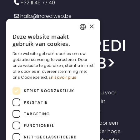
+32 11 49 77 40
hallo@incrediweb.be
×
Deze website maakt
FRENCH
gebruik van cookies.
DUTCH
Deze website gebruikt cookies om uw
gebruikerservaring te verbeteren. Door
ENGLISH
onze website te gebruiken, stemt u in met
alle cookies in overeenstemming met
ons Cookiebeleid.
En savoir plus
STRIKT NOODZAKELIJK
Incrediweb is een webdesign bureau voor
zelfstandigen en kmo's. Wij geloven in
PRESTATIE
transparantie en voorspelbaarheid.
TARGETING
Daarom bieden we websites aan voor een
FUNCTIONEEL
transparante all-inclusive prijs, zonder hoge
NIET-GECLASSIFICEERD
opstartkosten, inclusief topklasse Belgische