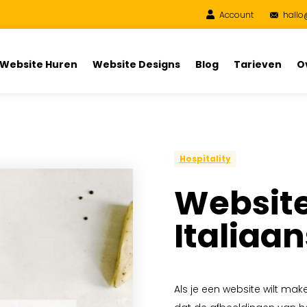
Account
hallo
Website Huren
Website Designs
Blog
Tarieven
O
Hospitality
Website
Italiaa
Als je een website wilt make