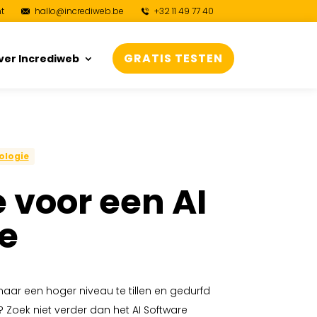
t
hallo@incrediweb.be
+32 11 49 77 40
GRATIS TESTEN
ver Incrediweb
ologie
 voor een AI
e
naar een hoger niveau te tillen en gedurfd
 Zoek niet verder dan het AI Software