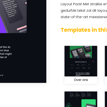
Layout Pack! Met strakke en
gedurfde tekst zal dit layo
state-of-the-art meesterwe
Templates in thi
Over ons