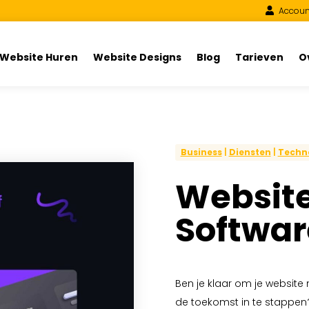
Accoun
Website Huren
Website Designs
Blog
Tarieven
O
Business
|
Diensten
|
Techn
Website
Softwar
Ben je klaar om je website 
de toekomst in te stappen?