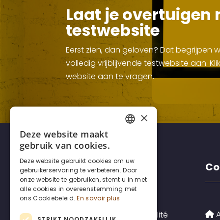
Laat je overtuigen 
testwebsite
Eerst zien, dan geloven? Dat begrijpen
volledig vrijblijvende testwebsite aan. 
website aan te vragen.
×
Deze website maakt
FRENCH
gebruik van cookies.
DUTCH
Deze website gebruikt cookies om uw
Disclaimers
Co
gebruikerservaring te verbeteren. Door
ENGLISH
onze website te gebruiken, stemt u in met
alle cookies in overeenstemming met
ons Cookiebeleid.
En savoir plus
A
Politique de confidentialité
STRIKT NOODZAKELIJK