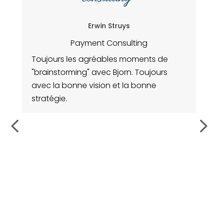
Erwin Struys
Payment Consulting
Toujours les agréables moments de
N
"brainstorming" avec Bjorn. Toujours
Ag
avec la bonne vision et la bonne
de
stratégie.
me
fo
l
no
re
de
da
co
q
av