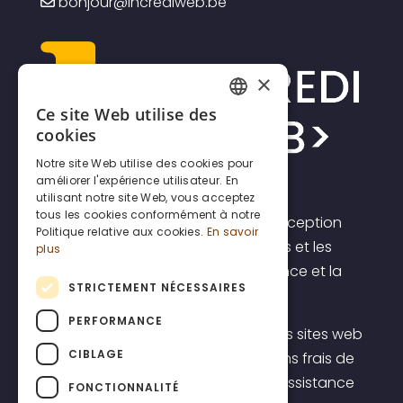
bonjour@incrediweb.be
×
Ce site Web utilise des
FRENCH
cookies
DUTCH
Notre site Web utilise des cookies pour
améliorer l'expérience utilisateur. En
ENGLISH
utilisant notre site Web, vous acceptez
tous les cookies conformément à notre
Incrediweb est une agence de conception
Politique relative aux cookies.
En savoir
de sites web pour les indépendants et les
plus
PME. Nous croyons en la transparence et la
STRICTEMENT NÉCESSAIRES
prévisibilité.
PERFORMANCE
C'est pourquoi nous proposons des sites web
CIBLAGE
à un prix forfaitaire transparent, sans frais de
démarrage élevés, y compris une assistance
FONCTIONNALITÉ