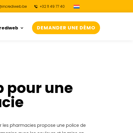
@incrediweb.be
+32 11 49 77 40
DEMANDER UNE DÉMO
crediweb
b pour une
cie
ur les pharmacies propose une police de