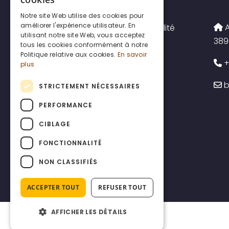
DUTCH
Notre site Web utilise des cookies pour
améliorer l'expérience utilisateur. En
A
Politique de confidentialité
ENGLISH
utilisant notre site Web, vous acceptez
389
tous les cookies conformément à notre
Politique en matière de
Politique relative aux cookies.
En savoir
+
cookies
plus
b
Conditions générales
STRICTEMENT NÉCESSAIRES
d'utilisation
PERFORMANCE
CIBLAGE
FONCTIONNALITÉ
NON CLASSIFIÉS
ACCEPTER TOUT
REFUSER TOUT
AFFICHER LES DÉTAILS