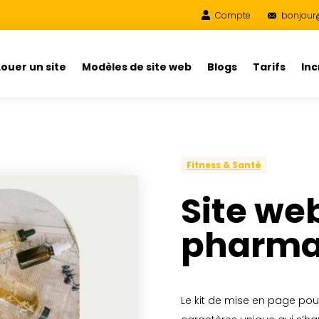
Compte
bonjour
Louer un site
Modèles de site web
Blogs
Tarifs
In
Fitness & Santé
Site we
pharma
Le kit de mise en page po