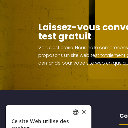
Laissez-vous conva
test gratuit
Voir, c'est croire. Nous ne le comprenon
proposons un site web test totalement gr
demande pour votre site web en quelqu
×
Disclaimers
Co
Ce site Web utilise des
FRENCH
cookies