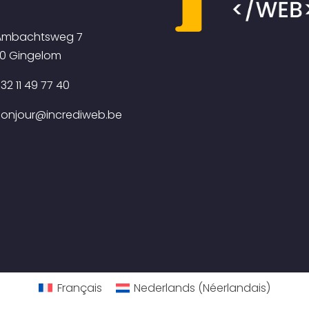
mbachtsweg 7
0 Gingelom
32 11 49 77 40
onjour@incrediweb.be
Français
Nederlands
(
Néerlandais
)