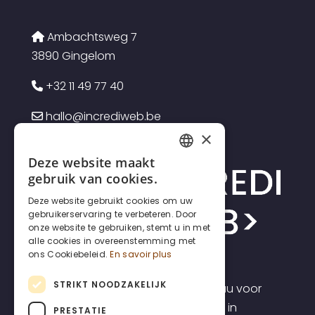
Ambachtsweg 7
3890 Gingelom
+32 11 49 77 40
hallo@incrediweb.be
×
Deze website maakt
FRENCH
gebruik van cookies.
DUTCH
Deze website gebruikt cookies om uw
gebruikerservaring te verbeteren. Door
ENGLISH
onze website te gebruiken, stemt u in met
alle cookies in overeenstemming met
ons Cookiebeleid.
En savoir plus
STRIKT NOODZAKELIJK
Incrediweb is een webdesign bureau voor
zelfstandigen en kmo's. Wij geloven in
PRESTATIE