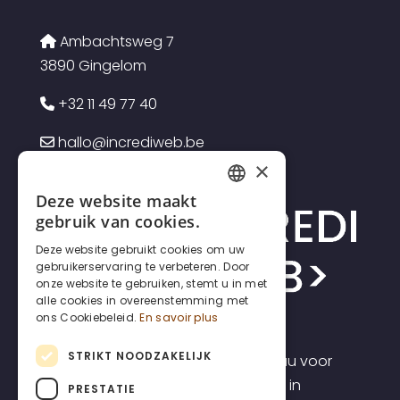
Ambachtsweg 7
3890 Gingelom
+32 11 49 77 40
hallo@incrediweb.be
×
Deze website maakt
FRENCH
gebruik van cookies.
DUTCH
Deze website gebruikt cookies om uw
gebruikerservaring te verbeteren. Door
ENGLISH
onze website te gebruiken, stemt u in met
alle cookies in overeenstemming met
ons Cookiebeleid.
En savoir plus
STRIKT NOODZAKELIJK
Incrediweb is een webdesign bureau voor
zelfstandigen en kmo's. Wij geloven in
PRESTATIE