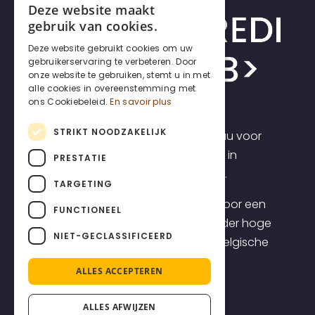
Deze website maakt
FRENCH
gebruik van cookies.
DUTCH
Deze website gebruikt cookies om uw
gebruikerservaring te verbeteren. Door
ENGLISH
onze website te gebruiken, stemt u in met
alle cookies in overeenstemming met
ons Cookiebeleid.
En savoir plus
STRIKT NOODZAKELIJK
Incrediweb is een webdesign bureau voor
zelfstandigen en kmo's. Wij geloven in
PRESTATIE
transparantie en voorspelbaarheid.
TARGETING
Daarom bieden we websites aan voor een
FUNCTIONEEL
transparante all-inclusive prijs, zonder hoge
NIET-GECLASSIFICEERD
opstartkosten, inclusief topklasse Belgische
support.
ALLES ACCEPTEREN
ALLES AFWIJZEN