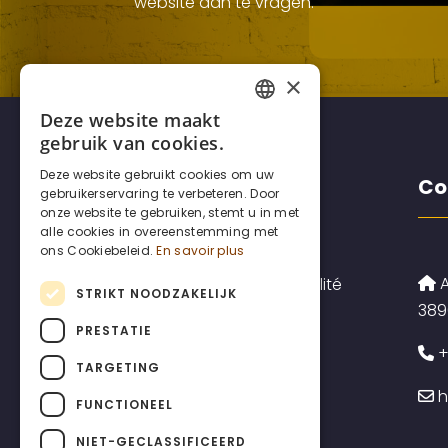
website aan te vragen.
×
Deze website maakt
FRENCH
gebruik van cookies.
DUTCH
Deze website gebruikt cookies om uw
Disclaimers
Co
gebruikerservaring te verbeteren. Door
ENGLISH
onze website te gebruiken, stemt u in met
alle cookies in overeenstemming met
ons Cookiebeleid.
En savoir plus
A
Politique de confidentialité
STRIKT NOODZAKELIJK
389
Politique en matière de
PRESTATIE
+
cookies
TARGETING
h
Conditions générales
FUNCTIONEEL
d'utilisation
NIET-GECLASSIFICEERD