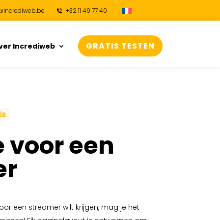
@incrediweb.be
+32 11 49 77 40
GRATIS TESTEN
ver Incrediweb
le
 voor een
er
oor een streamer wilt krijgen, mag je het