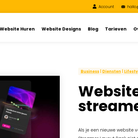
Account
hallo
Website Huren
Website Designs
Blog
Tarieven
O
Business
|
Diensten
|
Lifesty
Website
stream
Als je een nieuwe website v