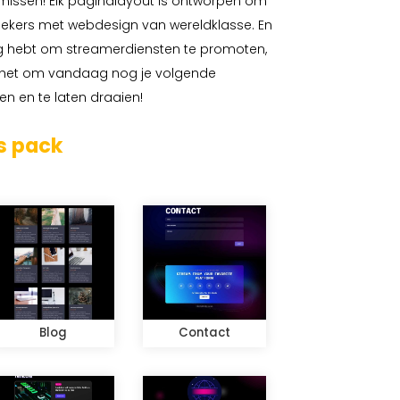
missen! Elk paginalayout is ontworpen om
oekers met webdesign van wereldklasse. En
ig hebt om streamerdiensten te promoten,
k het om vandaag nog je volgende
en en te laten draaien!
s pack
Blog
Contact