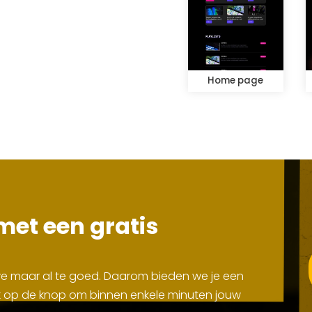
Home page
met een gratis
 we maar al te goed. Daarom bieden we je een
Klik op de knop om binnen enkele minuten jouw