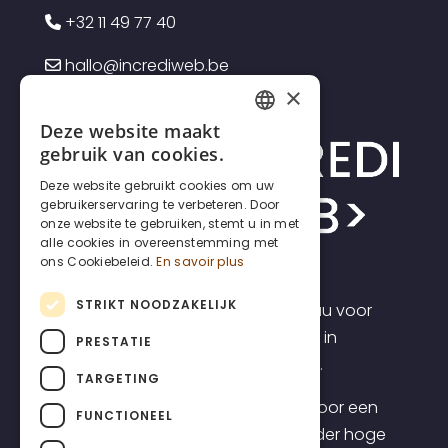
+32 11 49 77 40
hallo@incrediweb.be
×
Deze website maakt
FRENCH
gebruik van cookies.
DUTCH
Deze website gebruikt cookies om uw
gebruikerservaring te verbeteren. Door
ENGLISH
onze website te gebruiken, stemt u in met
alle cookies in overeenstemming met
ons Cookiebeleid.
En savoir plus
STRIKT NOODZAKELIJK
Incrediweb is een webdesign bureau voor
zelfstandigen en kmo's. Wij geloven in
PRESTATIE
transparantie en voorspelbaarheid.
TARGETING
Daarom bieden we websites aan voor een
FUNCTIONEEL
transparante all-inclusive prijs, zonder hoge