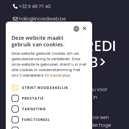
+32 11 49 77 40
hallo@incrediweb.be
×
Deze website maakt
FRENCH
gebruik van cookies.
DUTCH
Deze website gebruikt cookies om uw
gebruikerservaring te verbeteren. Door
ENGLISH
onze website te gebruiken, stemt u in met
alle cookies in overeenstemming met
ons Cookiebeleid.
En savoir plus
STRIKT NOODZAKELIJK
Incrediweb is een webdesign bureau voor
zelfstandigen en kmo's. Wij geloven in
PRESTATIE
transparantie en voorspelbaarheid.
TARGETING
Daarom bieden we websites aan voor een
FUNCTIONEEL
transparante all-inclusive prijs, zonder hoge