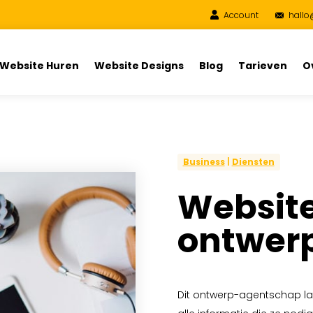
Account
hallo
Website Huren
Website Designs
Blog
Tarieven
O
Business
|
Diensten
Website
ontwer
Dit ontwerp-agentschap la