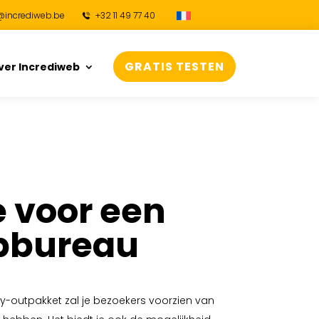
@incrediweb.be
+32 11 49 77 40
GRATIS TESTEN
ver Incrediweb
 voor een
pbureau
y-outpakket zal je bezoekers voorzien van