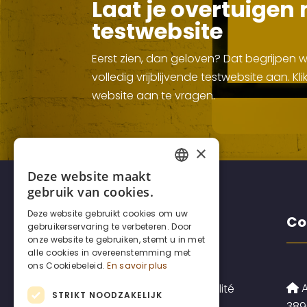
Laat je overtuigen 
testwebsite
Eerst zien, dan geloven? Dat begrijpen
volledig vrijblijvende testwebsite aan. 
website aan te vragen.
×
Deze website maakt
FRENCH
gebruik van cookies.
DUTCH
Deze website gebruikt cookies om uw
Disclaimers
Co
gebruikerservaring te verbeteren. Door
ENGLISH
onze website te gebruiken, stemt u in met
alle cookies in overeenstemming met
ons Cookiebeleid.
En savoir plus
A
Politique de confidentialité
STRIKT NOODZAKELIJK
389