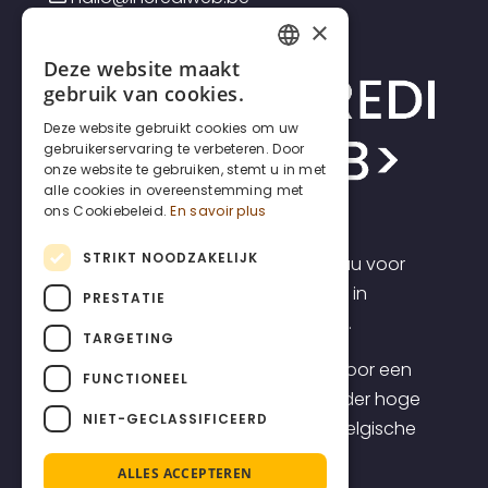
×
Deze website maakt
FRENCH
gebruik van cookies.
DUTCH
Deze website gebruikt cookies om uw
gebruikerservaring te verbeteren. Door
ENGLISH
onze website te gebruiken, stemt u in met
alle cookies in overeenstemming met
ons Cookiebeleid.
En savoir plus
STRIKT NOODZAKELIJK
Incrediweb is een webdesign bureau voor
zelfstandigen en kmo's. Wij geloven in
PRESTATIE
transparantie en voorspelbaarheid.
TARGETING
Daarom bieden we websites aan voor een
FUNCTIONEEL
transparante all-inclusive prijs, zonder hoge
NIET-GECLASSIFICEERD
opstartkosten, inclusief topklasse Belgische
support.
ALLES ACCEPTEREN