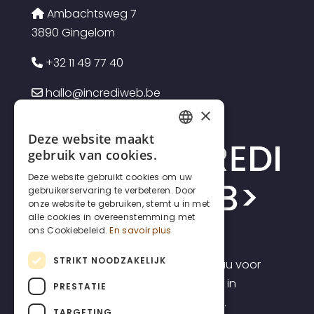
Ambachtsweg 7
3890 Gingelom
+32 11 49 77 40
hallo@incrediweb.be
×
Deze website maakt
FRENCH
gebruik van cookies.
DUTCH
Deze website gebruikt cookies om uw
gebruikerservaring te verbeteren. Door
ENGLISH
onze website te gebruiken, stemt u in met
alle cookies in overeenstemming met
ons Cookiebeleid.
En savoir plus
STRIKT NOODZAKELIJK
Incrediweb is een webdesign bureau voor
zelfstandigen en kmo's. Wij geloven in
PRESTATIE
transparantie en voorspelbaarheid.
TARGETING