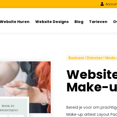
Accoun
Website Huren
Website Designs
Blog
Tarieven
O
Business
|
Diensten
|
Mode-
Website
Make-up
Bereid je voor om prachti
Make-up artiest Layout Pack