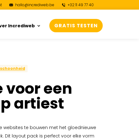
t
hallo@incrediweb.be
+32 11 49 77 40
GRATIS TESTEN
ver Incrediweb
schoonheid
 voor een
 artiest
ge websites te bouwen met het gloednieuwe
. Dit layout pack is perfect voor elke vorm