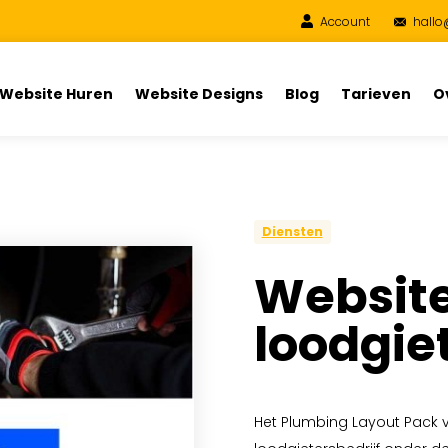
Account
hallo
Website Huren
Website Designs
Blog
Tarieven
O
Diensten
Website
loodgie
Het Plumbing Layout Pack v