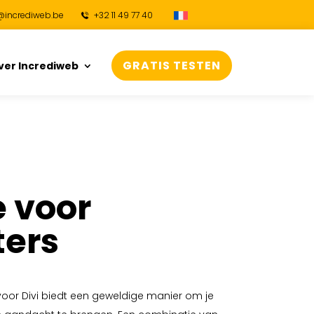
@incrediweb.be
+32 11 49 77 40
GRATIS TESTEN
ver Incrediweb
 voor
ters
oor Divi biedt een geweldige manier om je