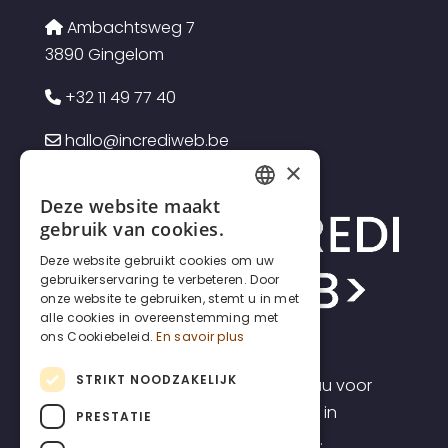
Ambachtsweg 7
3890 Gingelom
+32 11 49 77 40
hallo@incrediweb.be
×
Deze website maakt
FRENCH
gebruik van cookies.
DUTCH
Deze website gebruikt cookies om uw
gebruikerservaring te verbeteren. Door
ENGLISH
onze website te gebruiken, stemt u in met
alle cookies in overeenstemming met
ons Cookiebeleid.
En savoir plus
STRIKT NOODZAKELIJK
Incrediweb is een webdesign bureau voor
zelfstandigen en kmo's. Wij geloven in
PRESTATIE
transparantie en voorspelbaarheid.