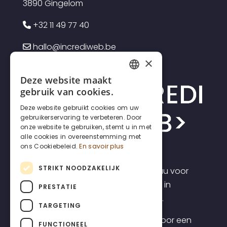
3890 Gingelom
+32 11 49 77 40
hallo@incrediweb.be
×
Deze website maakt
FRENCH
gebruik van cookies.
DUTCH
Deze website gebruikt cookies om uw
gebruikerservaring te verbeteren. Door
ENGLISH
onze website te gebruiken, stemt u in met
alle cookies in overeenstemming met
ons Cookiebeleid.
En savoir plus
STRIKT NOODZAKELIJK
Incrediweb is een webdesign bureau voor
zelfstandigen en kmo's. Wij geloven in
PRESTATIE
transparantie en voorspelbaarheid.
TARGETING
Daarom bieden we websites aan voor een
FUNCTIONEEL