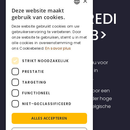
×
Deze website maakt
FRENCH
gebruik van cookies.
DUTCH
Deze website gebruikt cookies om uw
gebruikerservaring te verbeteren. Door
ENGLISH
onze website te gebruiken, stemt u in met
alle cookies in overeenstemming met
ons Cookiebeleid.
En savoir plus
STRIKT NOODZAKELIJK
Incrediweb is een webdesign bureau voor
zelfstandigen en kmo's. Wij geloven in
PRESTATIE
transparantie en voorspelbaarheid.
TARGETING
Daarom bieden we websites aan voor een
FUNCTIONEEL
transparante all-inclusive prijs, zonder hoge
NIET-GECLASSIFICEERD
opstartkosten, inclusief topklasse Belgische
support.
ALLES ACCEPTEREN