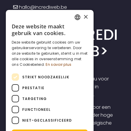
hallo@incrediweb.be
×
Deze website maakt
FRENCH
gebruik van cookies.
DUTCH
Deze website gebruikt cookies om uw
gebruikerservaring te verbeteren. Door
ENGLISH
onze website te gebruiken, stemt u in met
alle cookies in overeenstemming met
ons Cookiebeleid.
En savoir plus
STRIKT NOODZAKELIJK
Incrediweb is een webdesign bureau voor
zelfstandigen en kmo's. Wij geloven in
PRESTATIE
transparantie en voorspelbaarheid.
TARGETING
Daarom bieden we websites aan voor een
FUNCTIONEEL
transparante all-inclusive prijs, zonder hoge
NIET-GECLASSIFICEERD
opstartkosten, inclusief topklasse Belgische
support.