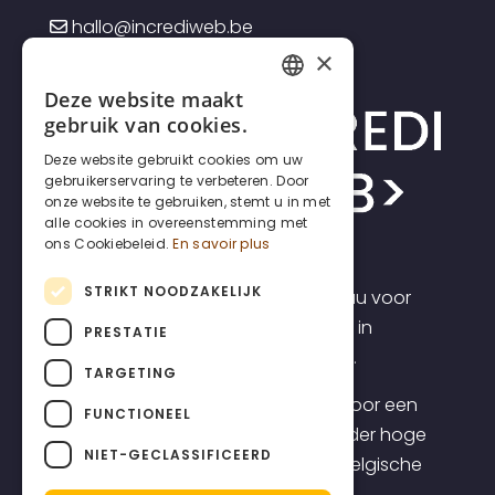
hallo@incrediweb.be
×
Deze website maakt
FRENCH
gebruik van cookies.
DUTCH
Deze website gebruikt cookies om uw
gebruikerservaring te verbeteren. Door
ENGLISH
onze website te gebruiken, stemt u in met
alle cookies in overeenstemming met
ons Cookiebeleid.
En savoir plus
STRIKT NOODZAKELIJK
Incrediweb is een webdesign bureau voor
zelfstandigen en kmo's. Wij geloven in
PRESTATIE
transparantie en voorspelbaarheid.
TARGETING
Daarom bieden we websites aan voor een
FUNCTIONEEL
transparante all-inclusive prijs, zonder hoge
NIET-GECLASSIFICEERD
opstartkosten, inclusief topklasse Belgische
support.