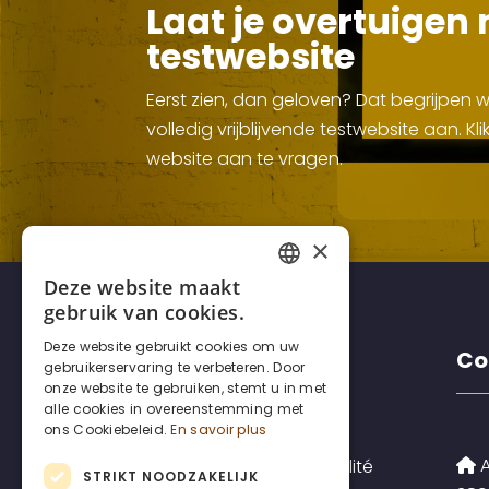
Laat je overtuigen 
testwebsite
Eerst zien, dan geloven? Dat begrijpen
volledig vrijblijvende testwebsite aan. 
website aan te vragen.
×
Deze website maakt
FRENCH
gebruik van cookies.
DUTCH
Deze website gebruikt cookies om uw
Disclaimers
Co
gebruikerservaring te verbeteren. Door
ENGLISH
onze website te gebruiken, stemt u in met
alle cookies in overeenstemming met
ons Cookiebeleid.
En savoir plus
A
Politique de confidentialité
STRIKT NOODZAKELIJK