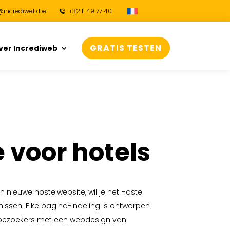
@incrediweb.be
+32 11 49 77 40
GRATIS TESTEN
ver Incrediweb
 voor hotels
n nieuwe hostelwebsite, wil je het Hostel
missen! Elke pagina-indeling is ontworpen
 bezoekers met een webdesign van