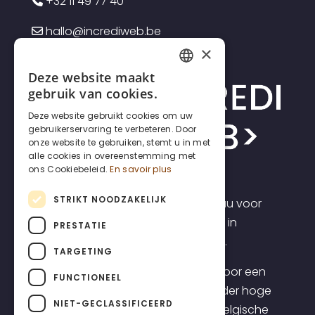
+32 11 49 77 40
hallo@incrediweb.be
×
Deze website maakt
FRENCH
gebruik van cookies.
DUTCH
Deze website gebruikt cookies om uw
gebruikerservaring te verbeteren. Door
ENGLISH
onze website te gebruiken, stemt u in met
alle cookies in overeenstemming met
ons Cookiebeleid.
En savoir plus
STRIKT NOODZAKELIJK
Incrediweb is een webdesign bureau voor
zelfstandigen en kmo's. Wij geloven in
PRESTATIE
transparantie en voorspelbaarheid.
TARGETING
Daarom bieden we websites aan voor een
FUNCTIONEEL
transparante all-inclusive prijs, zonder hoge
NIET-GECLASSIFICEERD
opstartkosten, inclusief topklasse Belgische