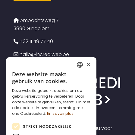
Ambachtsweg 7
3890 Gingelom
+32 11 49 77 40
hallo@incrediweb.be
×
Deze website maakt
FRENCH
gebruik van cookies.
DUTCH
Deze website gebruikt cookies om uw
gebruikerservaring te verbeteren. Door
ENGLISH
onze website te gebruiken, stemt u in met
alle cookies in overeenstemming met
ons Cookiebeleid.
En savoir plus
STRIKT NOODZAKELIJK
Incrediweb is een webdesign bureau voor