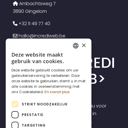
Ambachtsweg 7
3890 Gingelom
+32 11 49 77 40
hallo@incrediweb.be
×
Deze website maakt
FRENCH
gebruik van cookies.
DUTCH
Deze website gebruikt cookies om uw
gebruikerservaring te verbeteren. Door
ENGLISH
onze website te gebruiken, stemt u in met
alle cookies in overeenstemming met
ons Cookiebeleid.
En savoir plus
STRIKT NOODZAKELIJK
Incrediweb is een webdesign bureau voor
zelfstandigen en kmo's. Wij geloven in
PRESTATIE
transparantie en voorspelbaarheid.
TARGETING