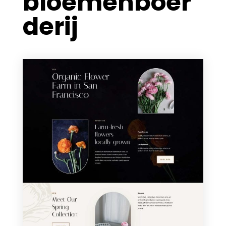
bloemenboer
derij