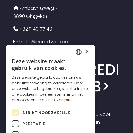
Ambachtsweg 7
3890 Gingelom
+32 11 49 77 40
hallo@incrediweb.be
×
Deze website maakt
FRENCH
gebruik van cookies.
DUTCH
Deze website gebruikt cookies om uw
gebruikerservaring te verbeteren. Door
ENGLISH
onze website te gebruiken, stemt u in met
alle cookies in overeenstemming met
ons Cookiebeleid.
En savoir plus
STRIKT NOODZAKELIJK
Incrediweb is een webdesign bureau voor
zelfstandigen en kmo's. Wij geloven in
PRESTATIE
transparantie en voorspelbaarheid.