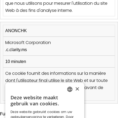
que nous utilisons pour mesurer l'utilisation du site
Web à des fins d'analyse interne.
ANONCHK
Microsoft Corporation
.c.clarity.ms
10 minuten
Ce cookie fournit des informations sur la manière
dont l'utilisateur final utilise le site Web et sur toute
×
publicité que l'utilisateur final a pu voir avant de
visiter ledit site Web.
Deze website maakt
FRENCH
gebruik van cookies.
DUTCH
Deze website gebruikt cookies om uw
Functioneel
gebruikerservaring te verbeteren. Door