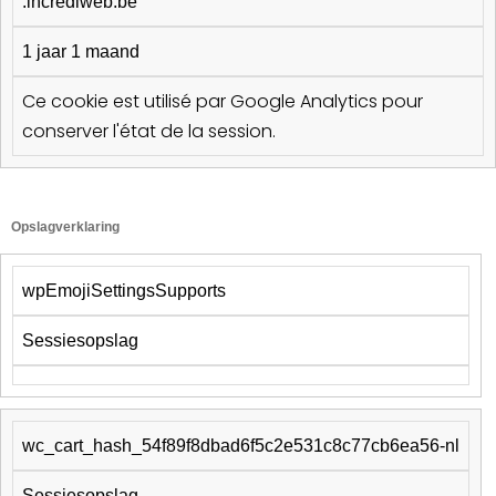
.incrediweb.be
1 jaar 1 maand
Ce cookie est utilisé par Google Analytics pour
conserver l'état de la session.
Opslagverklaring
wpEmojiSettingsSupports
Sessiesopslag
wc_cart_hash_54f89f8dbad6f5c2e531c8c77cb6ea56-nl
Sessiesopslag