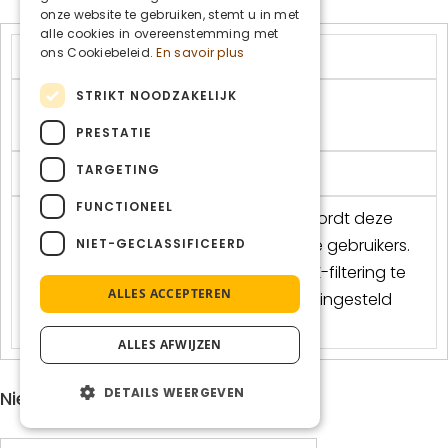
ENGLISH
onze website te gebruiken, stemt u in met
alle cookies in overeenstemming met
ons Cookiebeleid.
En savoir plus
wp-wpml_current_language
STRIKT NOODZAKELIJK
OnTheGoSystems Ltd.
incrediweb.be
PRESTATIE
TARGETING
Sessie
FUNCTIONEEL
Slaat de huidige taal op. Standaard wordt deze
cookie alleen ingesteld voor ingelogde gebruikers.
NIET-GECLASSIFICEERD
Als u de taalcookie inschakelt om AJAX-filtering te
ALLES ACCEPTEREN
ondersteunen, wordt deze cookie ook ingesteld
voor gebruikers die niet zijn ingelogd.
ALLES AFWIJZEN
DETAILS WEERGEVEN
Niet-geclassificeerd