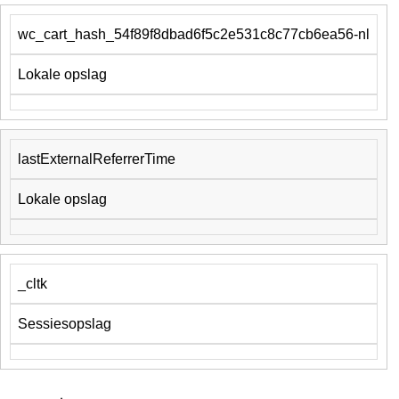
wc_cart_hash_54f89f8dbad6f5c2e531c8c77cb6ea56-nl
Lokale opslag
lastExternalReferrerTime
Lokale opslag
_cltk
Sessiesopslag