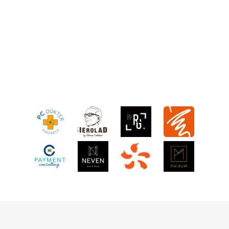
x
e
!