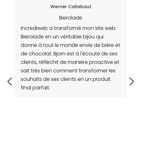
Werner Callebaut
Bierolade
Incrediweb a transformé mon site web
Bierolade en un véritable bijou qui
I
sé
donne à tout le monde envie de bière et
si
ue
de chocolat. Bjorn est à l'écoute de ses
p
clients, réfléchit de manière proactive et
po
sait très bien comment transformer les
s
souhaits de ses clients en un produit
un
final parfait.
 4