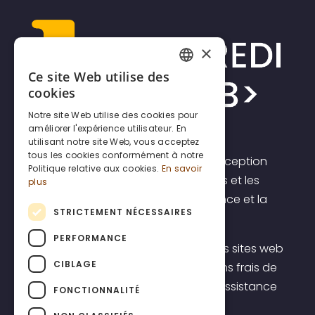
×
Ce site Web utilise des
FRENCH
cookies
DUTCH
Notre site Web utilise des cookies pour
améliorer l'expérience utilisateur. En
ENGLISH
utilisant notre site Web, vous acceptez
tous les cookies conformément à notre
Incrediweb est une agence de conception
Politique relative aux cookies.
En savoir
de sites web pour les indépendants et les
plus
PME. Nous croyons en la transparence et la
STRICTEMENT NÉCESSAIRES
prévisibilité.
PERFORMANCE
C'est pourquoi nous proposons des sites web
CIBLAGE
à un prix forfaitaire transparent, sans frais de
démarrage élevés, y compris une assistance
FONCTIONNALITÉ
belge de premier ordre.