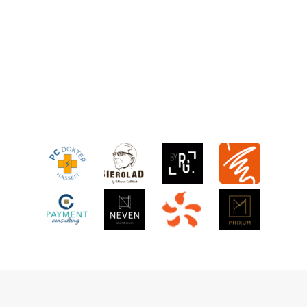
x
e
!