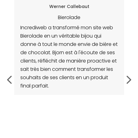
Werner Callebaut
Bierolade
Incrediweb a transformé mon site web
Bierolade en un véritable bijou qui
I
sé
donne à tout le monde envie de bière et
si
ue
de chocolat. Bjorn est à l'écoute de ses
p
clients, réfléchit de manière proactive et
po
sait très bien comment transformer les
s
souhaits de ses clients en un produit
un
final parfait.
 4