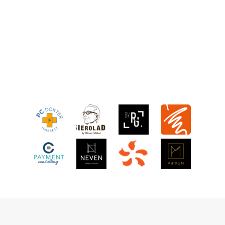
x
e
!