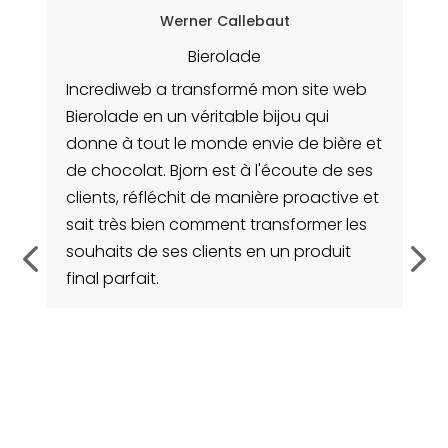
Werner Callebaut
Bierolade
Incrediweb a transformé mon site web
Bierolade en un véritable bijou qui
I
sé
donne à tout le monde envie de bière et
si
ue
de chocolat. Bjorn est à l'écoute de ses
p
clients, réfléchit de manière proactive et
po
sait très bien comment transformer les
s
souhaits de ses clients en un produit
un
final parfait.
 4