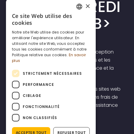
×
Ce site Web utilise des
FRENCH
cookies
DUTCH
Notre site Web utilise des cookies pour
améliorer l'expérience utilisateur. En
ENGLISH
utilisant notre site Web, vous acceptez
tous les cookies conformément à notre
Incrediweb est une agence de conception
Politique relative aux cookies.
En savoir
de sites web pour les indépendants et les
plus
PME. Nous croyons en la transparence et la
STRICTEMENT NÉCESSAIRES
prévisibilité.
PERFORMANCE
C'est pourquoi nous proposons des sites web
CIBLAGE
à un prix forfaitaire transparent, sans frais de
démarrage élevés, y compris une assistance
FONCTIONNALITÉ
belge de premier ordre.
NON CLASSIFIÉS
ACCEPTER TOUT
REFUSER TOUT