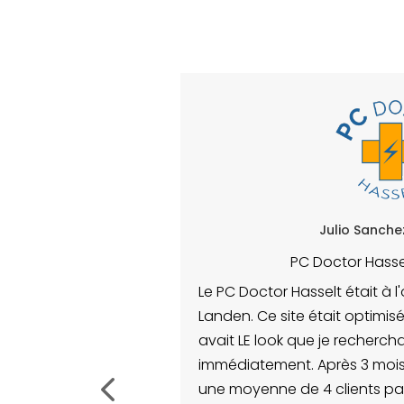
Julio Sanchez-Tirado
PC Doctor Hasselt / Grow BV
or Hasselt était à l'origine le PC Doctor
 site était optimisé pour le référencement,
ok que je recherchais et était en ligne
ment. Après 3 mois de présence en ligne,
ne de 4 clients par semaine viennent à