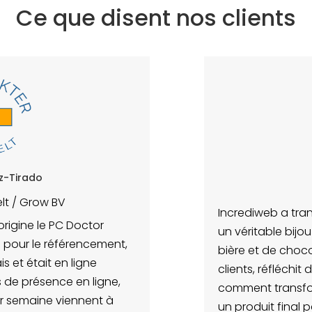
Ce que disent nos clients
Werner Callebaut
Bierolade
Incrediweb a transformé mon site web Bierolade en
un véritable bijou qui donne à tout le monde envie de
bière et de chocolat. Bjorn est à l'écoute de ses
clients, réfléchit de manière proactive et sait très bien
comment transformer les souhaits de ses clients en
un produit final parfait.