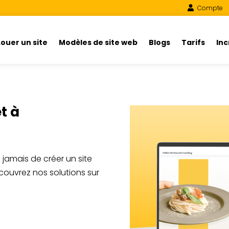
Compte
Louer un site
Modèles de site web
Blogs
Tarifs
In
t à
e jamais de créer un site
couvrez nos solutions sur