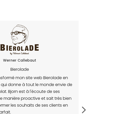
Ruben Goffin
By Ruben Goffin / Frame
Incrediweb a développé un excellent site w
clients potentiels peuvent facilement cons
portfolio et prendre contact en un simple cl
par exemple, demander un devis.