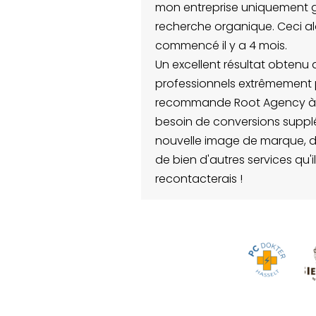
rise uniquement grâce aux résultats de la
organique. Ceci alors que j'avais
il y a 4 mois.
nt résultat obtenu avec une équipe et des
nnels extrêmement professionnels. Je
e Root Agency à tous ceux qui ont
 conversions supplémentaires, d'une
image de marque, d'une optimisation SEO et
utres services qu'ils offrent ! 11/10 je le
rais !