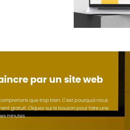
incre par un site web
le comprenons que trop bien. C'est pourquoi nous
nt gratuit. Cliquez sur le bouton pour faire une
es minutes.