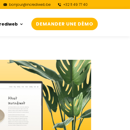
bonjour@incrediweb.be
+32 11 49 77 40
DEMANDER UNE DÉMO
crediweb