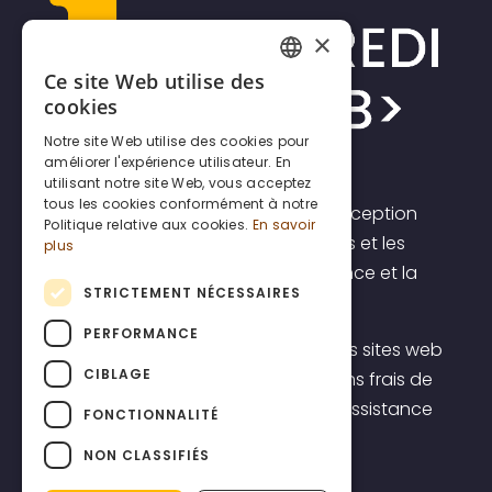
×
Ce site Web utilise des
FRENCH
cookies
DUTCH
Notre site Web utilise des cookies pour
améliorer l'expérience utilisateur. En
ENGLISH
utilisant notre site Web, vous acceptez
tous les cookies conformément à notre
Incrediweb est une agence de conception
Politique relative aux cookies.
En savoir
de sites web pour les indépendants et les
plus
PME. Nous croyons en la transparence et la
STRICTEMENT NÉCESSAIRES
prévisibilité.
PERFORMANCE
C'est pourquoi nous proposons des sites web
CIBLAGE
à un prix forfaitaire transparent, sans frais de
démarrage élevés, y compris une assistance
FONCTIONNALITÉ
belge de premier ordre.
NON CLASSIFIÉS