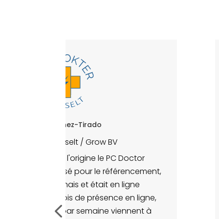
Julio Sanchez-Tirado
PC Doctor Hasselt / Grow BV
or Hasselt était à l'origine le PC Doctor
 site était optimisé pour le référencement,
ok que je recherchais et était en ligne
ment. Après 3 mois de présence en ligne,
ne de 4 clients par semaine viennent à