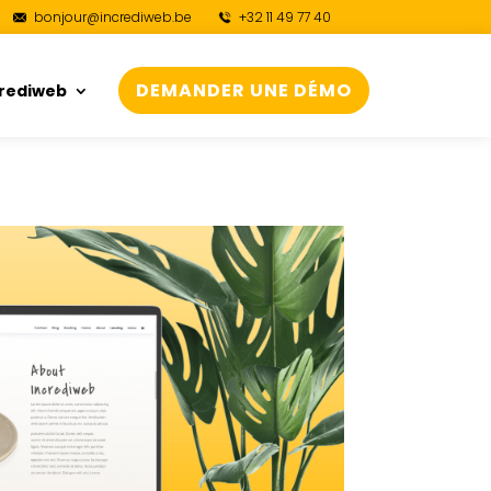
bonjour@incrediweb.be
+32 11 49 77 40
DEMANDER UNE DÉMO
crediweb