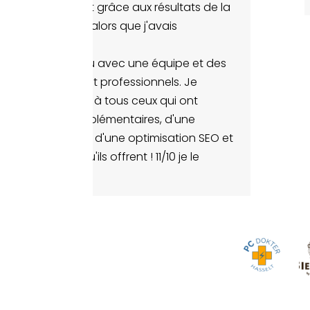
rise uniquement grâce aux résultats de la
organique. Ceci alors que j'avais
il y a 4 mois.
nt résultat obtenu avec une équipe et des
nnels extrêmement professionnels. Je
e Root Agency à tous ceux qui ont
 conversions supplémentaires, d'une
image de marque, d'une optimisation SEO et
utres services qu'ils offrent ! 11/10 je le
rais !