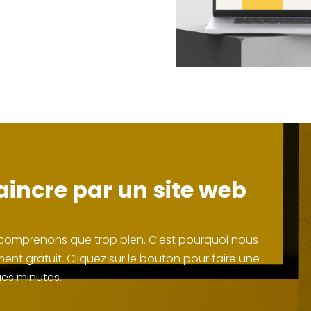
incre par un site web
le comprenons que trop bien. C'est pourquoi nous
nt gratuit. Cliquez sur le bouton pour faire une
es minutes.