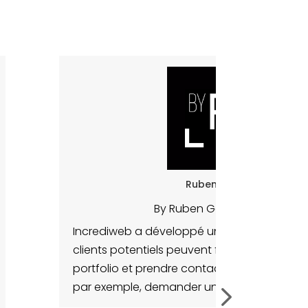
Ruben Goffin
By Ruben Goffin / Frame
Incrediweb a développé un excellent site w
clients potentiels peuvent facilement cons
portfolio et prendre contact en un simple cl
par exemple, demander un devis.