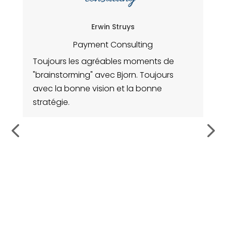
Erwin Struys
Payment Consulting
Toujours les agréables moments de
N
"brainstorming" avec Bjorn. Toujours
Ag
avec la bonne vision et la bonne
de
stratégie.
me
fo
l
no
re
de
da
co
q
av