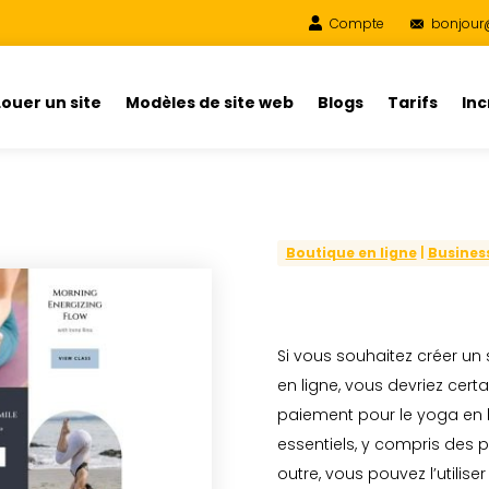
Compte
bonjour
Louer un site
Modèles de site web
Blogs
Tarifs
In
Boutique en ligne
|
Busines
Si vous souhaitez créer un
en ligne, vous devriez cer
paiement pour le yoga en l
essentiels, y compris des 
outre, vous pouvez l’utilise