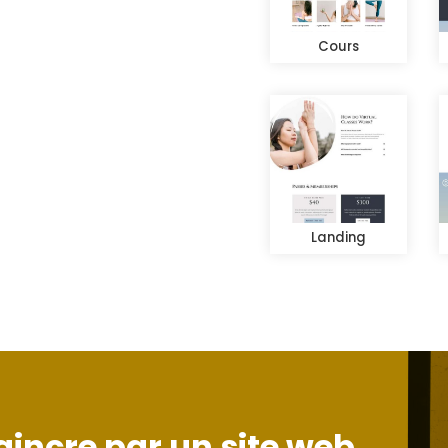
Cours
Landing
incre par un site web