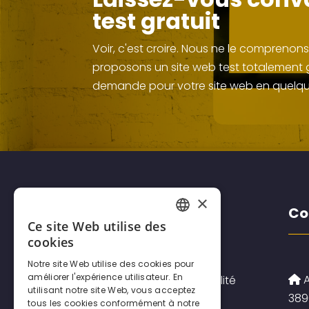
test gratuit
Voir, c'est croire. Nous ne le comprenon
proposons un site web test totalement gr
demande pour votre site web en quelqu
×
Disclaimers
Co
Ce site Web utilise des
FRENCH
cookies
DUTCH
Notre site Web utilise des cookies pour
améliorer l'expérience utilisateur. En
A
Politique de confidentialité
ENGLISH
utilisant notre site Web, vous acceptez
389
tous les cookies conformément à notre