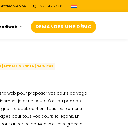
@incrediweb.be
+32 11 49 77 40
DEMANDER UNE DÉMO
crediweb
s
|
Fitness & Santé
|
Services
 site web pour proposer vos cours de yoga
tainement jeter un coup d’œil au pack de
igne ! Le pack contient tous les éléments
pages pour tous vos cours et leçons. En
r pour attirer de nouveaux clients grâce à