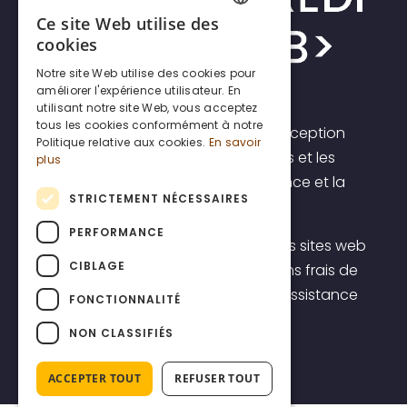
Ce site Web utilise des
FRENCH
cookies
DUTCH
Notre site Web utilise des cookies pour
améliorer l'expérience utilisateur. En
ENGLISH
utilisant notre site Web, vous acceptez
tous les cookies conformément à notre
Incrediweb est une agence de conception
Politique relative aux cookies.
En savoir
de sites web pour les indépendants et les
plus
PME. Nous croyons en la transparence et la
STRICTEMENT NÉCESSAIRES
prévisibilité.
PERFORMANCE
C'est pourquoi nous proposons des sites web
CIBLAGE
à un prix forfaitaire transparent, sans frais de
démarrage élevés, y compris une assistance
FONCTIONNALITÉ
belge de premier ordre.
NON CLASSIFIÉS
ACCEPTER TOUT
REFUSER TOUT