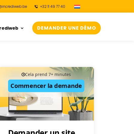
@incrediweb.be
+32 11 49 77 40
DEMANDER UNE DÉMO
crediweb