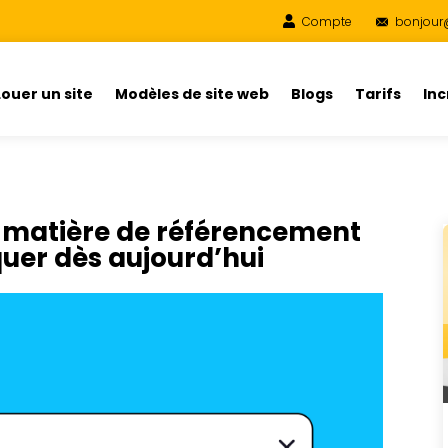
Compte
bonjour
Louer un site
Modèles de site web
Blogs
Tarifs
In
n matière de référencement
uer dès aujourd’hui